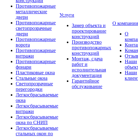
конструкции
Противопожарные
металлические
Услуги
двери
Противопожарные
О компани
Замер объекта и
светопрозрачные
проектирование
двери
О
конструкций
Противопожарные
компа
Производство
ворота
Конта
противопожарных
Противопожарные
Коман
конструкций
витражи
Отзы
Монтаж, сдача
Противопожарные
Наши
работ и
фонари
объек
исполнительная
Пластиковые окна
Наши
документация
Стальные окна
клиен
Гарантийное
Светопрозрачные
обслуживание
перегородки
Легкосбрасываемые
окна
Легкосбрасываемые
витражи
Легкосбрасываемые
окна по СНИП
Легкосбрасываемые
стальных окон по