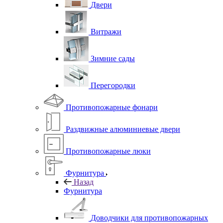
Двери
Витражи
Зимние сады
Перегородки
Противопожарные фонари
Раздвижные алюминиевые двери
Противопожарные люки
Фурнитура
Назад
Фурнитура
Доводчики для противопожарных