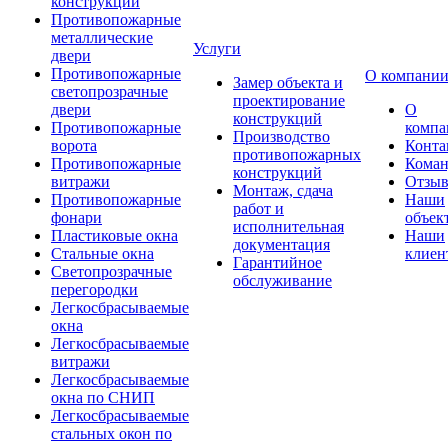
конструкции
Противопожарные
металлические
Услуги
двери
Противопожарные
О компани
Замер объекта и
светопрозрачные
проектирование
двери
О
конструкций
Противопожарные
компа
Производство
ворота
Конта
противопожарных
Противопожарные
Коман
конструкций
витражи
Отзы
Монтаж, сдача
Противопожарные
Наши
работ и
фонари
объек
исполнительная
Пластиковые окна
Наши
документация
Стальные окна
клиен
Гарантийное
Светопрозрачные
обслуживание
перегородки
Легкосбрасываемые
окна
Легкосбрасываемые
витражи
Легкосбрасываемые
окна по СНИП
Легкосбрасываемые
стальных окон по