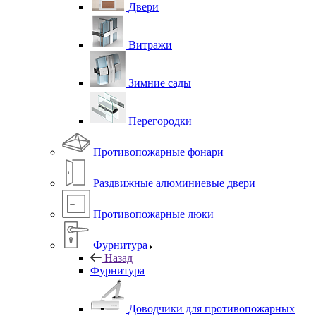
Двери
Витражи
Зимние сады
Перегородки
Противопожарные фонари
Раздвижные алюминиевые двери
Противопожарные люки
Фурнитура
Назад
Фурнитура
Доводчики для противопожарных