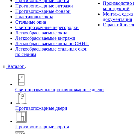
Противопожарные ворота
Производство
Противопожарные витражи
конструкций
Противопожарные фонари
Монтаж, сдача
Пластиковые окна
документация
Стальные окна
Гарантийное о
Светопрозрачные перегородки
Легкосбрасываемые окна
Легкосбрасываемые витражи
Легкосбрасываемые окна по СНИП
Легкосбрасываемые стальных окон
по сериям
Каталог
Светопрозрачные противопожарные двери
Противопожарные двери
Противопожарные ворота