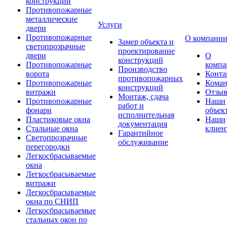
конструкции
Противопожарные
металлические
Услуги
двери
Противопожарные
О компани
Замер объекта и
светопрозрачные
проектирование
двери
О
конструкций
Противопожарные
компа
Производство
ворота
Конта
противопожарных
Противопожарные
Коман
конструкций
витражи
Отзы
Монтаж, сдача
Противопожарные
Наши
работ и
фонари
объек
исполнительная
Пластиковые окна
Наши
документация
Стальные окна
клиен
Гарантийное
Светопрозрачные
обслуживание
перегородки
Легкосбрасываемые
окна
Легкосбрасываемые
витражи
Легкосбрасываемые
окна по СНИП
Легкосбрасываемые
стальных окон по