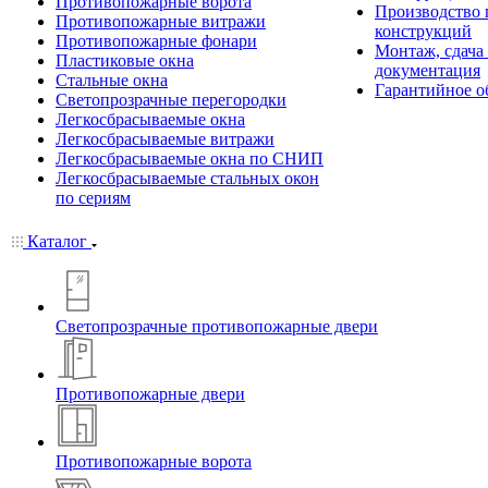
Противопожарные ворота
Производство
Противопожарные витражи
конструкций
Противопожарные фонари
Монтаж, сдача
Пластиковые окна
документация
Стальные окна
Гарантийное о
Светопрозрачные перегородки
Легкосбрасываемые окна
Легкосбрасываемые витражи
Легкосбрасываемые окна по СНИП
Легкосбрасываемые стальных окон
по сериям
Каталог
Светопрозрачные противопожарные двери
Противопожарные двери
Противопожарные ворота