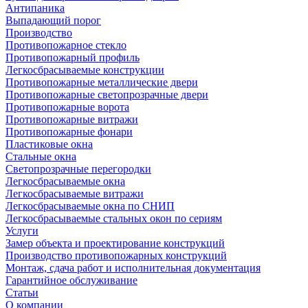
Антипаника
Выпадающий порог
Производство
Противопожарное стекло
Противопожарный профиль
Легкосбрасываемые конструкции
Противопожарные металлические двери
Противопожарные светопрозрачные двери
Противопожарные ворота
Противопожарные витражи
Противопожарные фонари
Пластиковые окна
Стальные окна
Светопрозрачные перегородки
Легкосбрасываемые окна
Легкосбрасываемые витражи
Легкосбрасываемые окна по СНИП
Легкосбрасываемые стальных окон по сериям
Услуги
Замер объекта и проектирование конструкций
Производство противопожарных конструкций
Монтаж, сдача работ и исполнительная документация
Гарантийное обслуживание
Статьи
О компании