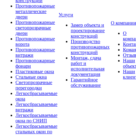
конструкции
Противопожарные
металлические
Услуги
двери
Противопожарные
О компани
Замер объекта и
светопрозрачные
проектирование
двери
О
конструкций
Противопожарные
компа
Производство
ворота
Конта
противопожарных
Противопожарные
Коман
конструкций
витражи
Отзы
Монтаж, сдача
Противопожарные
Наши
работ и
фонари
объек
исполнительная
Пластиковые окна
Наши
документация
Стальные окна
клиен
Гарантийное
Светопрозрачные
обслуживание
перегородки
Легкосбрасываемые
окна
Легкосбрасываемые
витражи
Легкосбрасываемые
окна по СНИП
Легкосбрасываемые
стальных окон по