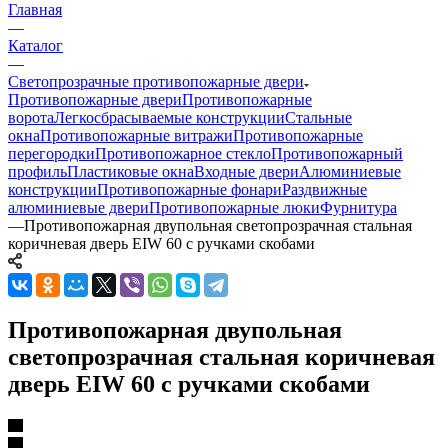
Главная
—
Каталог
—
Светопрозрачные противопожарные двери
Противопожарные двери
Противопожарные
ворота
Легкосбрасываемые конструкции
Стальные
окна
Противопожарные витражи
Противопожарные
перегородки
Противопожарное стекло
Противопожарный
профиль
Пластиковые окна
Входные двери
Алюминиевые
конструкции
Противопожарные фонари
Раздвижные
алюминиевые двери
Противопожарные люки
Фурнитура
—
Противопожарная двупольная светопрозрачная стальная
коричневая дверь EIW 60 с ручками скобами
Противопожарная двупольная
светопрозрачная стальная коричневая
дверь EIW 60 с ручками скобами