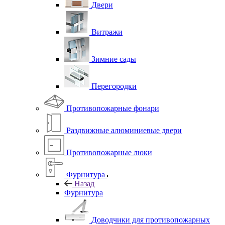
Двери
Витражи
Зимние сады
Перегородки
Противопожарные фонари
Раздвижные алюминиевые двери
Противопожарные люки
Фурнитура
Назад
Фурнитура
Доводчики для противопожарных