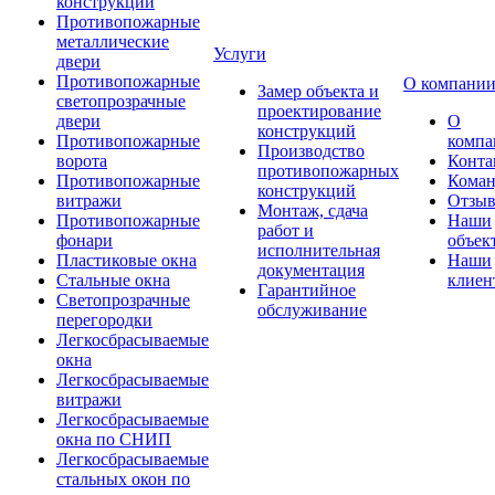
конструкции
Противопожарные
металлические
Услуги
двери
Противопожарные
О компани
Замер объекта и
светопрозрачные
проектирование
двери
О
конструкций
Противопожарные
компа
Производство
ворота
Конта
противопожарных
Противопожарные
Коман
конструкций
витражи
Отзы
Монтаж, сдача
Противопожарные
Наши
работ и
фонари
объек
исполнительная
Пластиковые окна
Наши
документация
Стальные окна
клиен
Гарантийное
Светопрозрачные
обслуживание
перегородки
Легкосбрасываемые
окна
Легкосбрасываемые
витражи
Легкосбрасываемые
окна по СНИП
Легкосбрасываемые
стальных окон по