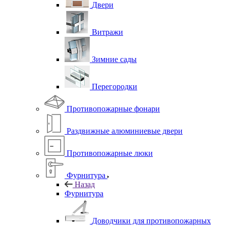
Двери
Витражи
Зимние сады
Перегородки
Противопожарные фонари
Раздвижные алюминиевые двери
Противопожарные люки
Фурнитура
Назад
Фурнитура
Доводчики для противопожарных