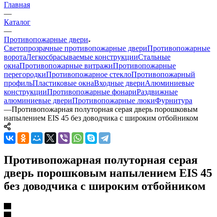
Главная
—
Каталог
—
Противопожарные двери
Светопрозрачные противопожарные двери
Противопожарные
ворота
Легкосбрасываемые конструкции
Стальные
окна
Противопожарные витражи
Противопожарные
перегородки
Противопожарное стекло
Противопожарный
профиль
Пластиковые окна
Входные двери
Алюминиевые
конструкции
Противопожарные фонари
Раздвижные
алюминиевые двери
Противопожарные люки
Фурнитура
—
Противопожарная полуторная серая дверь порошковым
напылением EIS 45 без доводчика с широким отбойником
Противопожарная полуторная серая
дверь порошковым напылением EIS 45
без доводчика с широким отбойником