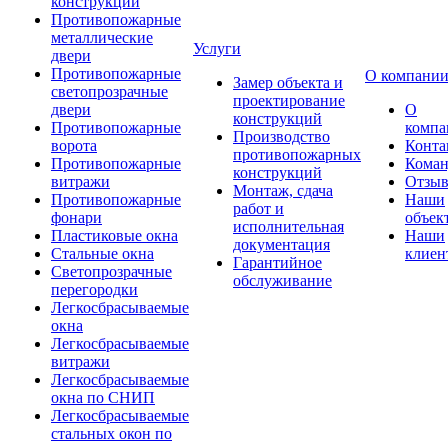
конструкции
Противопожарные
металлические
Услуги
двери
Противопожарные
О компани
Замер объекта и
светопрозрачные
проектирование
двери
О
конструкций
Противопожарные
компа
Производство
ворота
Конта
противопожарных
Противопожарные
Коман
конструкций
витражи
Отзы
Монтаж, сдача
Противопожарные
Наши
работ и
фонари
объек
исполнительная
Пластиковые окна
Наши
документация
Стальные окна
клиен
Гарантийное
Светопрозрачные
обслуживание
перегородки
Легкосбрасываемые
окна
Легкосбрасываемые
витражи
Легкосбрасываемые
окна по СНИП
Легкосбрасываемые
стальных окон по