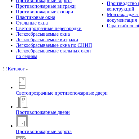
Противопожарные ворота
Производство
Противопожарные витражи
конструкций
Противопожарные фонари
Монтаж, сдача
Пластиковые окна
документация
Стальные окна
Гарантийное о
Светопрозрачные перегородки
Легкосбрасываемые окна
Легкосбрасываемые витражи
Легкосбрасываемые окна по СНИП
Легкосбрасываемые стальных окон
по сериям
Каталог
Светопрозрачные противопожарные двери
Противопожарные двери
Противопожарные ворота