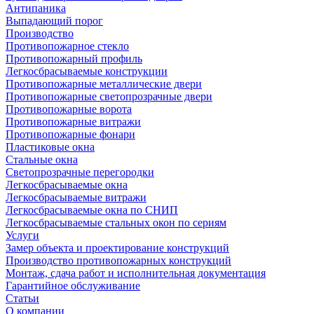
Антипаника
Выпадающий порог
Производство
Противопожарное стекло
Противопожарный профиль
Легкосбрасываемые конструкции
Противопожарные металлические двери
Противопожарные светопрозрачные двери
Противопожарные ворота
Противопожарные витражи
Противопожарные фонари
Пластиковые окна
Стальные окна
Светопрозрачные перегородки
Легкосбрасываемые окна
Легкосбрасываемые витражи
Легкосбрасываемые окна по СНИП
Легкосбрасываемые стальных окон по сериям
Услуги
Замер объекта и проектирование конструкций
Производство противопожарных конструкций
Монтаж, сдача работ и исполнительная документация
Гарантийное обслуживание
Статьи
О компании