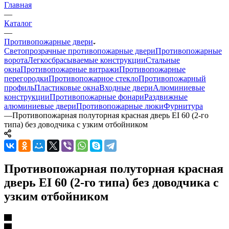
Главная
—
Каталог
—
Противопожарные двери
Светопрозрачные противопожарные двери
Противопожарные
ворота
Легкосбрасываемые конструкции
Стальные
окна
Противопожарные витражи
Противопожарные
перегородки
Противопожарное стекло
Противопожарный
профиль
Пластиковые окна
Входные двери
Алюминиевые
конструкции
Противопожарные фонари
Раздвижные
алюминиевые двери
Противопожарные люки
Фурнитура
—
Противопожарная полуторная красная дверь EI 60 (2-го
типа) без доводчика с узким отбойником
Противопожарная полуторная красная
дверь EI 60 (2-го типа) без доводчика с
узким отбойником