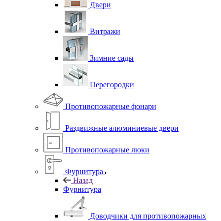
Двери
Витражи
Зимние сады
Перегородки
Противопожарные фонари
Раздвижные алюминиевые двери
Противопожарные люки
Фурнитура
Назад
Фурнитура
Доводчики для противопожарных