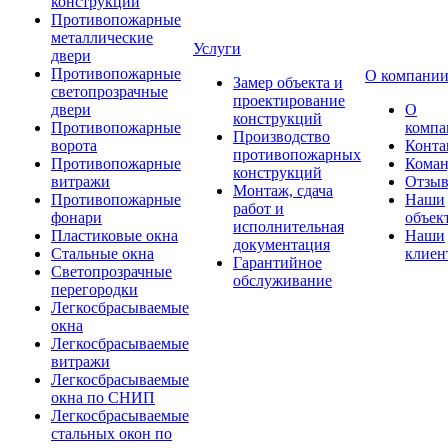
конструкции
Противопожарные
металлические
Услуги
двери
Противопожарные
О компани
Замер объекта и
светопрозрачные
проектирование
двери
О
конструкций
Противопожарные
компа
Производство
ворота
Конта
противопожарных
Противопожарные
Коман
конструкций
витражи
Отзы
Монтаж, сдача
Противопожарные
Наши
работ и
фонари
объек
исполнительная
Пластиковые окна
Наши
документация
Стальные окна
клиен
Гарантийное
Светопрозрачные
обслуживание
перегородки
Легкосбрасываемые
окна
Легкосбрасываемые
витражи
Легкосбрасываемые
окна по СНИП
Легкосбрасываемые
стальных окон по