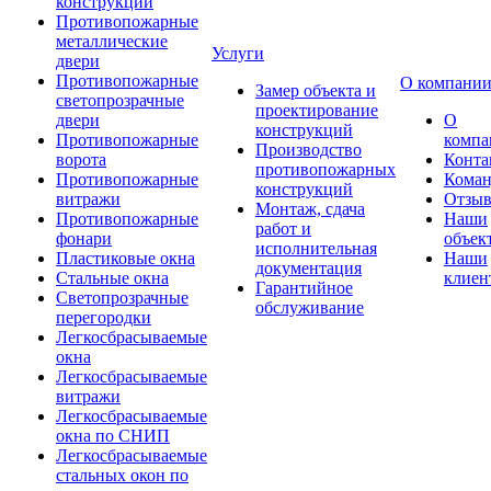
конструкции
Противопожарные
металлические
Услуги
двери
Противопожарные
О компани
Замер объекта и
светопрозрачные
проектирование
двери
О
конструкций
Противопожарные
компа
Производство
ворота
Конта
противопожарных
Противопожарные
Коман
конструкций
витражи
Отзы
Монтаж, сдача
Противопожарные
Наши
работ и
фонари
объек
исполнительная
Пластиковые окна
Наши
документация
Стальные окна
клиен
Гарантийное
Светопрозрачные
обслуживание
перегородки
Легкосбрасываемые
окна
Легкосбрасываемые
витражи
Легкосбрасываемые
окна по СНИП
Легкосбрасываемые
стальных окон по