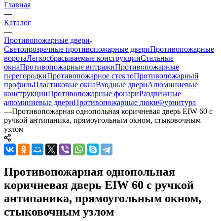
Главная
—
Каталог
—
Противопожарные двери
Светопрозрачные противопожарные двери
Противопожарные
ворота
Легкосбрасываемые конструкции
Стальные
окна
Противопожарные витражи
Противопожарные
перегородки
Противопожарное стекло
Противопожарный
профиль
Пластиковые окна
Входные двери
Алюминиевые
конструкции
Противопожарные фонари
Раздвижные
алюминиевые двери
Противопожарные люки
Фурнитура
—
Противопожарная однопольная коричневая дверь EIW 60 с
ручкой антипаника, прямоугольным окном, стыковочным
узлом
Противопожарная однопольная
коричневая дверь EIW 60 с ручкой
антипаника, прямоугольным окном,
стыковочным узлом