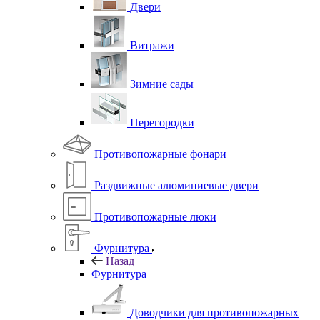
Двери
Витражи
Зимние сады
Перегородки
Противопожарные фонари
Раздвижные алюминиевые двери
Противопожарные люки
Фурнитура
Назад
Фурнитура
Доводчики для противопожарных