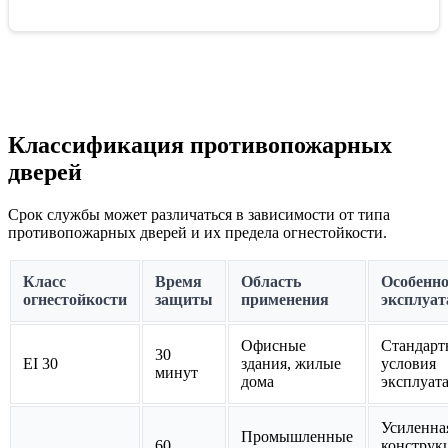
Классификация противопожарных
дверей
Срок службы может различаться в зависимости от типа
противопожарных дверей и их предела огнестойкости.
Класс
Время
Область
Особенно
огнестойкости
защиты
применения
эксплуат
Офисные
Стандарт
30
EI 30
здания, жилые
условия
минут
дома
эксплуат
Усиленна
Промышленные
60
конструк