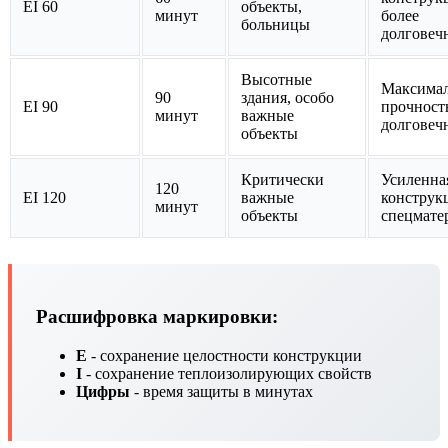
EI 60
объекты,
минут
более
больницы
долговеч
Высотные
Максимал
90
здания, особо
EI 90
прочност
минут
важные
долговеч
объекты
Критически
Усиленна
120
EI 120
важные
конструк
минут
объекты
спецмате
Расшифровка маркировки:
E
- сохранение целостности конструкции
I
- сохранение теплоизолирующих свойств
Цифры
- время защиты в минутах