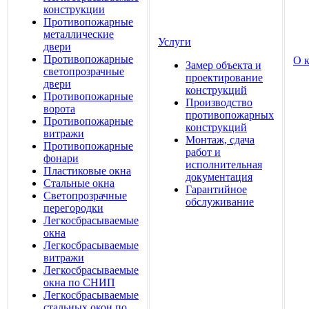
конструкции
Противопожарные
металлические
Услуги
двери
Противопожарные
О 
Замер объекта и
светопрозрачные
проектирование
двери
конструкций
Противопожарные
Производство
ворота
противопожарных
Противопожарные
конструкций
витражи
Монтаж, сдача
Противопожарные
работ и
фонари
исполнительная
Пластиковые окна
документация
Стальные окна
Гарантийное
Светопрозрачные
обслуживание
перегородки
Легкосбрасываемые
окна
Легкосбрасываемые
витражи
Легкосбрасываемые
окна по СНИП
Легкосбрасываемые
стальных окон по